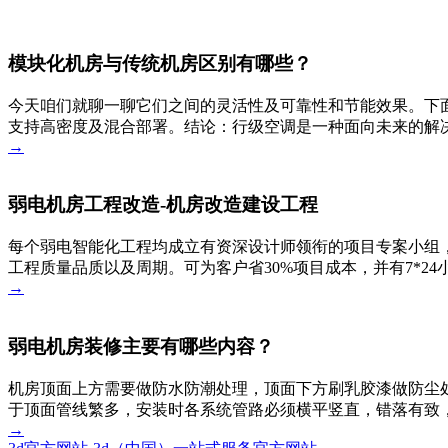
模块化机房与传统机房区别有哪些？
今天咱们就聊一聊它们之间的灵活性及可靠性和节能效果。下
支持高密度及混合部署。结论：行级空调是一种面向未来的解决
→
弱电机房工程改造-机房改造建设工程
每个弱电智能化工程均成立有资深设计师领衔的项目专案小组，
工程质量品质以及周期。可为客户省30%项目成本，并有7*2
→
弱电机房装修主要有哪些内容？
机房顶面上方需要做防水防潮处理，顶面下方刷乳胶漆做防尘
于顶面管线繁多，安装时各系统管路必须横平竖直，错落有致
→