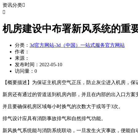
资讯分类


机房建设中布署新风系统的重
分类：
3d官方网站-3d（中国）一站式服务官方网站
作者：
来源：
发布时间：
2022-05-10
访问量：
0
【概要描述】
为保证主机房空气正压，防止灰尘进入机房，保
新房还有通过的管道送到机房内部，并且在内部的出入口方案
并且要确保机房区域每小时换气的次数大于或等于3次。
排气设计应具有消防事故排气和自然排气功能。
新风换气系统能与消防系统联动，一旦发生火灾事故，便能自