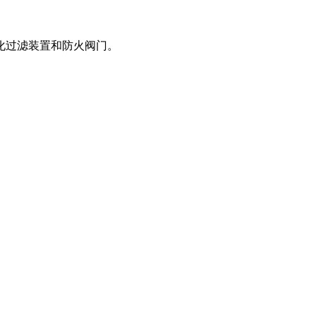
化过滤装置和防火阀门。