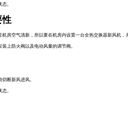
状态。
要性
证机房空气清新，所以要在机房内设置一台全热交换器新风机，
安装上防火阀以及电动风量的调节阀。
动切断新风进风。
状态。