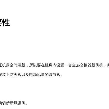
要性
证机房空气清新，所以要在机房内设置一台全热交换器新风机，
安装上防火阀以及电动风量的调节阀。
动切断新风进风。