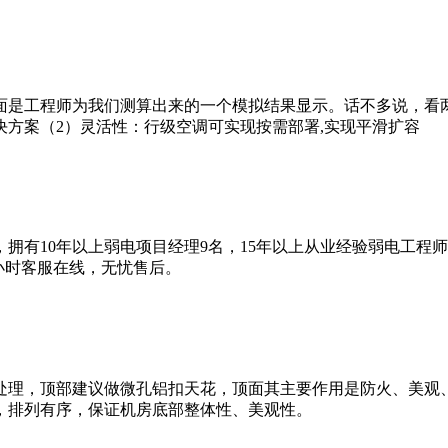
面是工程师为我们测算出来的一个模拟结果显示。话不多说，看
方案（2）灵活性：行级空调可实现按需部署,实现平滑扩容
拥有10年以上弱电项目经理9名，15年以上从业经验弱电工程
4小时客服在线，无忧售后。
处理，顶部建议做微孔铝扣天花，顶面其主要作用是防火、美观
，排列有序，保证机房底部整体性、美观性。