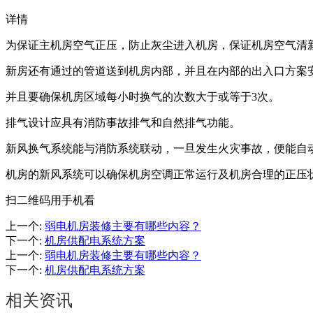
详情
为保证主机房空气正压，防止灰尘进入机房，保证机房空气清
新房还有通过的管道送到机房内部，并且在内部的出入口方案
并且要确保机房区域每小时换气的次数大于或等于3次。
排气设计应具有消防事故排气和自然排气功能。
新风换气系统能与消防系统联动，一旦发生火灾事故，便能自
机房的新风系统可以确保机房空调正常运行及机房合理的正压
扫二维码用手机看
上一个
:
弱电机房装修主要有哪些内容？
下一个
:
机房供配电系统方案
上一个
:
弱电机房装修主要有哪些内容？
下一个
:
机房供配电系统方案
相关资讯