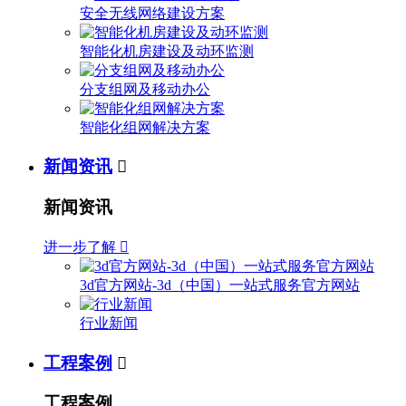
安全无线网络建设方案
智能化机房建设及动环监测
分支组网及移动办公
智能化组网解决方案
新闻资讯

新闻资讯
进一步了解

3d官方网站-3d（中国）一站式服务官方网站
行业新闻
工程案例

工程案例