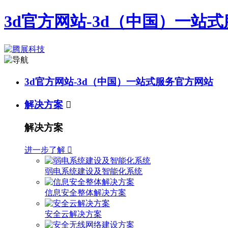
3d官方网站-3d（中国）一站
3d官方网站-3d（中国）一站式服务官方网站
解决方案

解决方案
进一步了解

弱电系统建设及智能化系统
信息安全整体解决方案
安全云解决方案