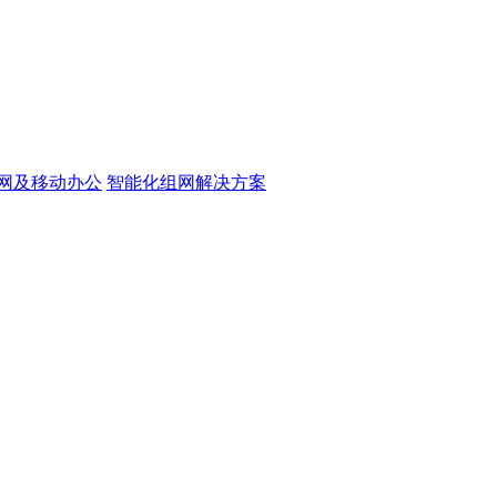
网及移动办公
智能化组网解决方案