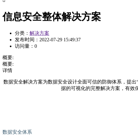

信息安全整体解决方案
分类：
解决方案
发布时间：
2022-07-29 15:49:37
访问量：
0
概要:
概要:
详情
数据安全解决方案为数据安全设计全面可信的防御体系，提出“知
据的可视化的完整解决方案，有效
数据安全体系