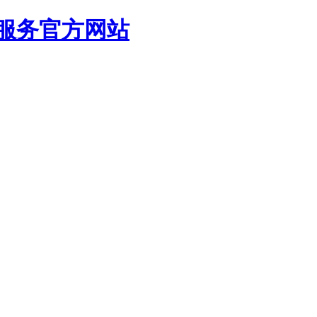
式服务官方网站