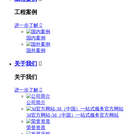
工程案例
进一步了解

国内案例
国外案例
关于我们

关于我们
进一步了解

公司简介
3d官方网站-3d（中国）一站式服务官方网站
荣誉资质