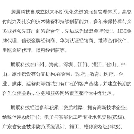
腾展科技自成立以来不断优化先进的服务管理体系、高交
付能力及扎实的技术储备和持续创新能力，多年来保持着与众
多业界领先IT厂商紧密合作，先后成为绿盟金牌代理、H3C金
牌代理、信锐金牌经销商、华为认证经销商、维谛合作伙伴、
申瓯金牌代理、博科经销商等。
腾展科技在广州、海南、深圳、江门、湛江、佛山、中
山、惠州都设有分支机构,在金融、政府、教育、医疗、企
业、媒体、运营商等领域拥有广泛的客户基础，并建立长期的
合作伙伴关系，业务和服务网络覆盖整个大中华地区。
腾展科技经过多年积累，资质雄厚，拥有高新技术企业、
纳税信用A级证书、电子与智能化工程专业承包资质(贰级)、
广东省安全技术防范系统设计、施工、维修资格证(肆级)、