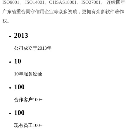
ISO9001、 ISO14001、OHSAS18001、ISO27001、 连续四年
广东省重合同守信用企业等众多资质，更拥有众多软件著作
权。
2013
公司成立于2013年
10
10年服务经验
100
合作客户100+
100
现有员工100+