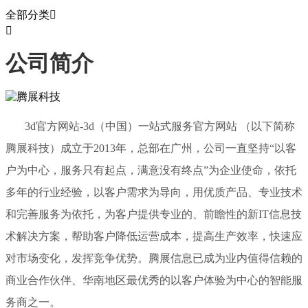
全部分类


公司简介
3d官方网站-3d（中国）一站式服务官方网站 （以下简称
腾展科技）成立于2013年，总部在广州，公司一直坚持“以客
户为中心，服务只有起点，满意没有终点”为企业使命，依托
多年的行业经验，以客户需求为导向，用优质产品、专业技术
和完善服务为依托，为客户提供专业的、前瞻性的新IT信息技
术解决方案，帮助客户降低运营成本，提高生产效率，快速应
对市场变化，发挥竞争优势。腾展信息已成为业内值得信赖的
商业合作伙伴、华南地区最优秀的以客户体验为中心的智能服
务商之一。