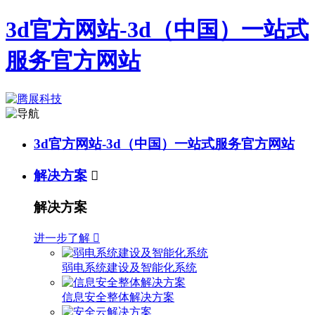
3d官方网站-3d（中国）一站式
服务官方网站
3d官方网站-3d（中国）一站式服务官方网站
解决方案

解决方案
进一步了解

弱电系统建设及智能化系统
信息安全整体解决方案