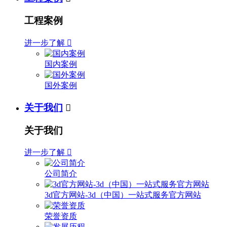
工程案例
进一步了解

国内案例
国外案例
关于我们

关于我们
进一步了解

公司简介
3d官方网站-3d（中国）一站式服务官方网站
荣誉资质