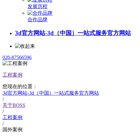
发展历程
合作品牌
3d官方网站-3d（中国）一站式服务官方网站
020-87566596
工程案例
您现在的位置：
3d官方网站-3d（中国）一站式服务官方网站
/
关于BOSS
/
工程案例
/
国外案例