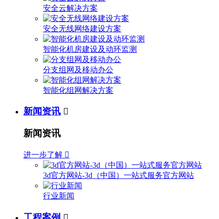
安全云解决方案
安全无线网络建设方案
智能化机房建设及动环监测
分支组网及移动办公
智能化组网解决方案
新闻资讯

新闻资讯
进一步了解

3d官方网站-3d（中国）一站式服务官方网站
行业新闻
工程案例
