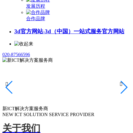
发展历程
合作品牌
3d官方网站-3d（中国）一站式服务官方网站
020-87566596


新ICT解决方案服务商
NEW ICT SOLUTION SERVICE PROVIDER
关于我们