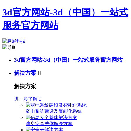
3d官方网站-3d（中国）一站式
服务官方网站
3d官方网站-3d（中国）一站式服务官方网站
解决方案

解决方案
进一步了解

弱电系统建设及智能化系统
信息安全整体解决方案