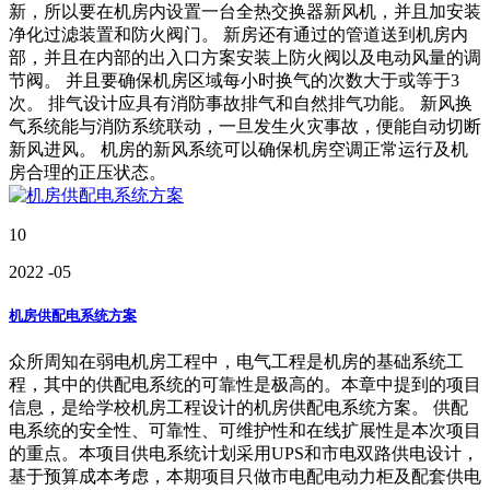
新，所以要在机房内设置一台全热交换器新风机，并且加安装
净化过滤装置和防火阀门。 新房还有通过的管道送到机房内
部，并且在内部的出入口方案安装上防火阀以及电动风量的调
节阀。 并且要确保机房区域每小时换气的次数大于或等于3
次。 排气设计应具有消防事故排气和自然排气功能。 新风换
气系统能与消防系统联动，一旦发生火灾事故，便能自动切断
新风进风。 机房的新风系统可以确保机房空调正常运行及机
房合理的正压状态。
10
2022
-05
机房供配电系统方案
众所周知在弱电机房工程中，电气工程是机房的基础系统工
程，其中的供配电系统的可靠性是极高的。本章中提到的项目
信息，是给学校机房工程设计的机房供配电系统方案。 供配
电系统的安全性、可靠性、可维护性和在线扩展性是本次项目
的重点。本项目供电系统计划采用UPS和市电双路供电设计，
基于预算成本考虑，本期项目只做市电配电动力柜及配套供电