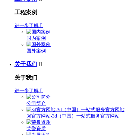
工程案例
进一步了解

国内案例
国外案例
关于我们

关于我们
进一步了解

公司简介
3d官方网站-3d（中国）一站式服务官方网站
荣誉资质