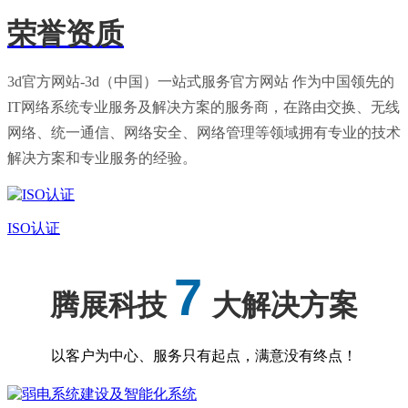
荣誉资质
3d官方网站-3d（中国）一站式服务官方网站 作为中国领先的
IT网络系统专业服务及解决方案的服务商，在路由交换、无线
网络、统一通信、网络安全、网络管理等领域拥有专业的技术
解决方案和专业服务的经验。
ISO认证
7
腾展科技
大解决方案
以客户为中心、服务只有起点，满意没有终点！