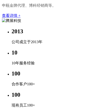
申瓯金牌代理、博科经销商等。
查看详情 +
2013
公司成立于2013年
10
10年服务经验
100
合作客户100+
100
现有员工100+