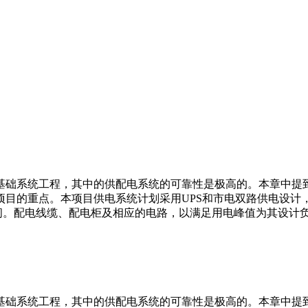
基础系统工程，其中的供配电系统的可靠性是极高的。本章中提
项目的重点。本项目供电系统计划采用UPS和市电双路供电设计
空间。配电线缆、配电柜及相应的电路，以满足用电峰值为其设计
基础系统工程，其中的供配电系统的可靠性是极高的。本章中提