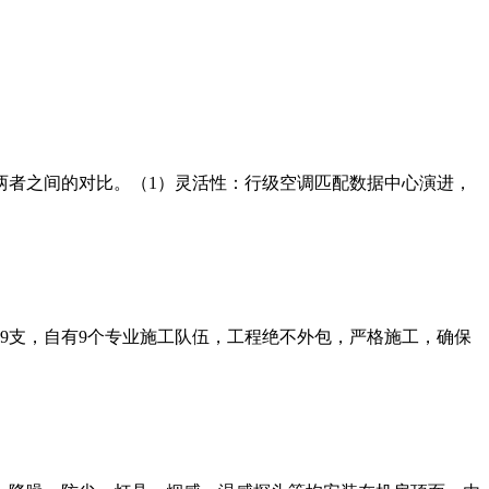
两者之间的对比。（1）灵活性：行级空调匹配数据中心演进，
师9支，自有9个专业施工队伍，工程绝不外包，严格施工，确保