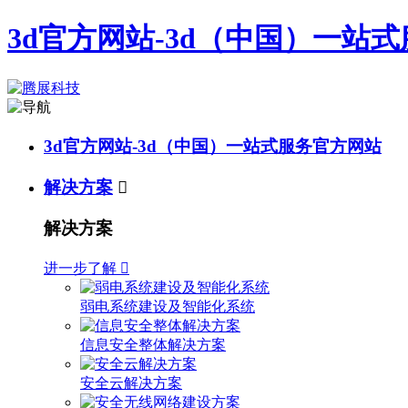
3d官方网站-3d（中国）一站
3d官方网站-3d（中国）一站式服务官方网站
解决方案

解决方案
进一步了解

弱电系统建设及智能化系统
信息安全整体解决方案
安全云解决方案