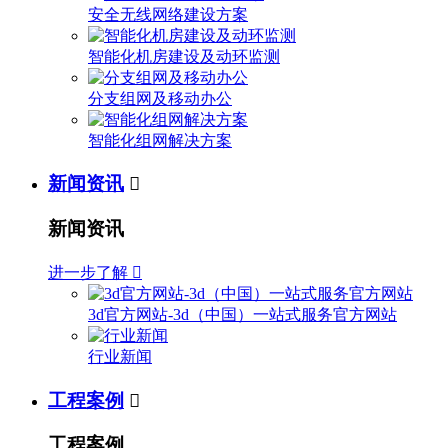
安全无线网络建设方案
智能化机房建设及动环监测
分支组网及移动办公
智能化组网解决方案
新闻资讯

新闻资讯
进一步了解

3d官方网站-3d（中国）一站式服务官方网站
行业新闻
工程案例

工程案例