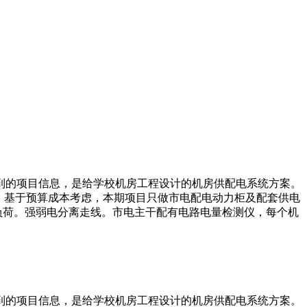
到的项目信息，是给学校机房工程设计的机房供配电系统方案。
，基于预算成本考虑，本期项目只做市电配电动力柜及配套供电
负荷。强弱电分离走线。市电主干配有电路电量检测仪，每个机
到的项目信息，是给学校机房工程设计的机房供配电系统方案。